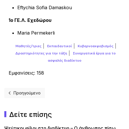
Eftychia Sofia Damaskou
1ο ΓΕ.Λ. Εχεδώρου
Maria Permekerli
Μαθητές/τριες
Εκπαιδευτικοί
Κυβερνοεκφοβισμός
Δραστηριότητες για την τάξη
Συνεργατικά έργα για το
ασφαλές διαδίκτυο
Εμφανίσεις: 158
Προηγούμενο
Προηγούμενο άρθρο: Έργο BE FRIENDLY DON'T BE A CYBER
Δείτε επίσης
Ψεύτικοι φίλοι στο διαδίκτυο – Ο άνθρωπος πίσω