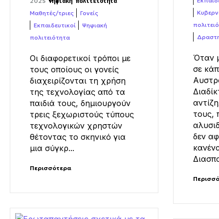
Εκπαιδ
2025
Ψηφιακή πολιτειότητα
Κυβερν
Μαθητές/τριες
Γονείς
πολιτει
Εκπαιδευτικοί
Ψηφιακή
Δραστη
πολιτειότητα
Όταν μ
Οι διαφορετικοί τρόποι με
σε κάπ
τους οποίους οι γονείς
Αυστρ
διαχειρίζονται τη χρήση
Διαδίκ
της τεχνολογίας από τα
αντίζ
παιδιά τους, δημιουργούν
τους, 
τρεις ξεχωριστούς τύπους
αλυσι
τεχνολογικών χρηστών
δεν αφ
θέτοντας το σκηνικό για
κανένα
μια σύγκρ...
Διασπο
Περισσότερα
Περισσ