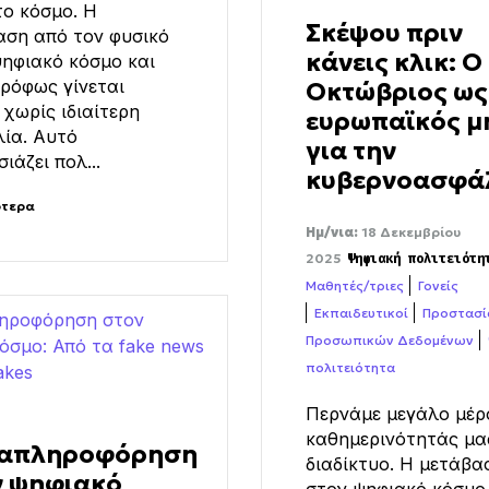
ο κόσμο. Η
Σκέψου πριν
αση από τον φυσικό
κάνεις κλικ: Ο
ηφιακό κόσμο και
ρόφως γίνεται
Οκτώβριος ως
χωρίς ιδιαίτερη
ευρωπαϊκός μ
ία. Αυτό
για την
ιάζει πολ...
κυβερνοασφά
ότερα
Ημ/νια:
18 Δεκεμβρίου
2025
Ψηφιακή πολιτειότη
Μαθητές/τριες
Γονείς
Εκπαιδευτικοί
Προστασί
Προσωπικών Δεδομένων
πολιτειότητα
Περνάμε μεγάλο μέρ
καθημερινότητάς μα
απληροφόρηση
διαδίκτυο. Η μετάβα
ν ψηφιακό
στον ψηφιακό κόσμο 