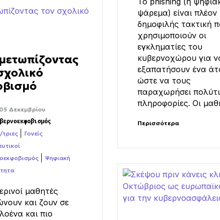
Το phishing (ή ψηφια
ψάρεμα) είναι πλέον 
δημοφιλής τακτική 
χρησιμοποιούν οι
εγκληματίες του
μετωπίζοντας
κυβερνοχώρου για ν
εξαπατήσουν ένα άτ
σχολικό
ώστε να τους
οβισμό
παραχωρήσει πολύτι
πληροφορίες. Οι μαθη
05 Δεκεμβρίου
βερνοεκφοβισμός
Περισσότερα
/τριες
Γονείς
ευτικοί
οεκφοβισμός
Ψηφιακή
ότητα
ερινοί μαθητές
νουν και ζουν σε
λοένα και πιο