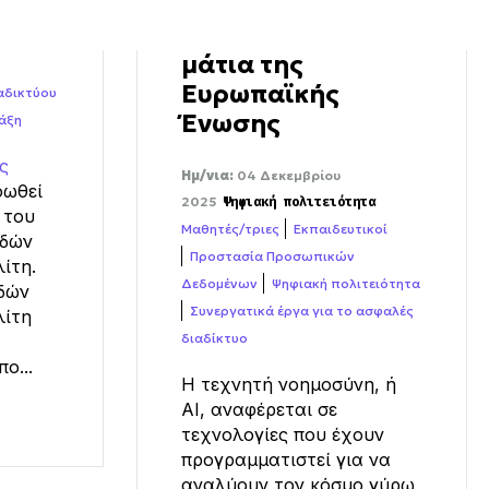
μάτια της
Ευρωπαϊκής
αδικτύου
Ένωσης
άξη
ς
Ημ/νια:
04 Δεκεμβρίου
οωθεί
2025
Ψηφιακή πολιτειότητα
 του
Μαθητές/τριες
Εκπαιδευτικοί
υδών
Προστασία Προσωπικών
ίτη.
Δεδομένων
Ψηφιακή πολιτειότητα
δών
Συνεργατικά έργα για το ασφαλές
λίτη
διαδίκτυο
ο...
Η τεχνητή νοημοσύνη, ή
AI, αναφέρεται σε
τεχνολογίες που έχουν
προγραμματιστεί για να
αναλύουν τον κόσμο γύρω