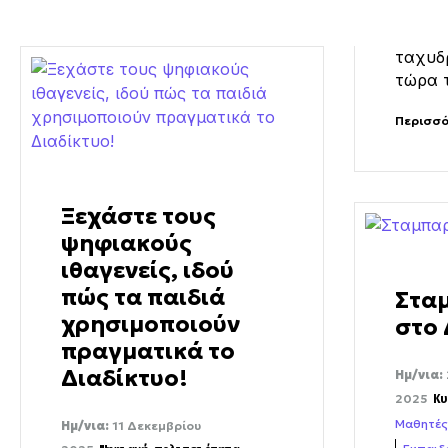
ταχυδρ
τώρα τ
Περισσ
Ξεχάστε τους
ψηφιακούς
ιθαγενείς, ιδού
πώς τα παιδιά
Στα
χρησιμοποιούν
στο 
πραγματικά το
Διαδίκτυο!
Ημ/νια:
2025
Κυ
Μαθητές
Ημ/νια:
11 Δεκεμβρίου