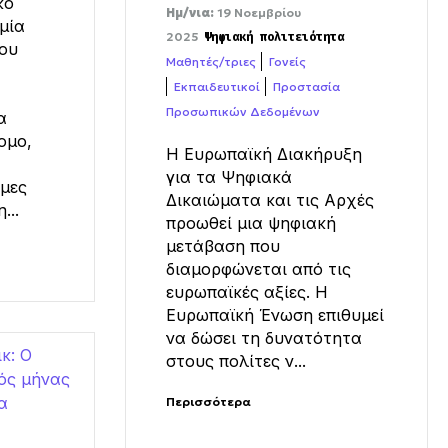
κό
Ημ/νια:
19 Νοεμβρίου
μία
2025
Ψηφιακή πολιτειότητα
που
Μαθητές/τριες
Γονείς
Εκπαιδευτικοί
Προστασία
Προσωπικών Δεδομένων
α
ομο,
Η Ευρωπαϊκή Διακήρυξη
για τα Ψηφιακά
μες
Δικαιώματα και τις Αρχές
...
προωθεί μια ψηφιακή
μετάβαση που
διαμορφώνεται από τις
ευρωπαϊκές αξίες. Η
Ευρωπαϊκή Ένωση επιθυμεί
να δώσει τη δυνατότητα
στους πολίτες ν...
Περισσότερα