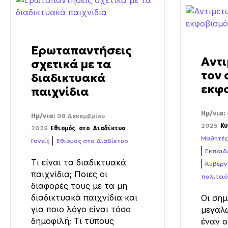
Ερωταπαντήσεις
Αντι
σχετικά με τα
τον 
διαδικτυακά
εκφ
παιχνίδια
Ημ/νια:
Ημ/νια:
08 Δεκεμβρίου
2025
Κυ
2025
Εθισμός στο Διαδίκτυο
Μαθητές
Γονείς
Εθισμός στο Διαδίκτυο
Εκπαιδ
Τι είναι τα διαδικτυακά
Κυβερν
παιχνίδια; Ποιες οι
πολιτει
διαφορές τους με τα μη
διαδικτυακά παιχνίδια και
Οι σημ
για ποιο λόγο είναι τόσο
μεγαλώ
δημοφιλή; Τι τύπους
έναν ο