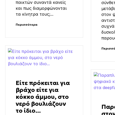
παικτών συναντά κανείς
σύνθετ
και πως διαμορφώνονται
μετάβ
τα κίνητρα τους;...
στον ψ
αντιστ
Περισσότερα
συχνά 
δυσκολ
παρουσ
Περισσ
Είτε πρόκειται για
βράχο είτε για
κόκκο άμμου, στο
νερό βουλιάζουν
Παρ
το ίδιο...
στο