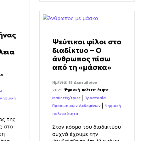
ήνας
Ψεύτικοι φίλοι στο
διαδίκτυο – Ο
λεια
άνθρωπος πίσω
από τη «μάσκα»
τα
Ημ/νια:
18 Δεκεμβρίου
2025
α
Ψηφιακή πολιτειότητα
Μαθητές/τριες
Προστασία
Ψηφιακή
Προσωπικών Δεδομένων
Ψηφιακή
πολιτειότητα
ος της
ς στο
Στον κόσμο του διαδικτύου
ση
συχνά έχουμε την
έχει