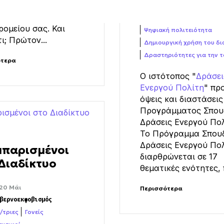
ομείου σας. Και
Ψηφιακή πολιτειότητα
ι; Πρώτον...
Δημιουργική χρήση του δι
Δραστηριότητες για την τ
ότερα
Ο ιστότοπος "
Δράσει
Ενεργού Πολίτη
" πρ
όψεις και διαστάσεις
Προγράμματος Σπο
Δράσεις Ενεργού Πολ
Το Πρόγραμμα Σπου
Δράσεις Ενεργού Πο
μπαρισμένοι
διαρθρώνεται σε 17
Διαδίκτυο
θεματικές ενότητες, π
20 Μάι
Περισσότερα
βερνοεκφοβισμός
/τριες
Γονείς