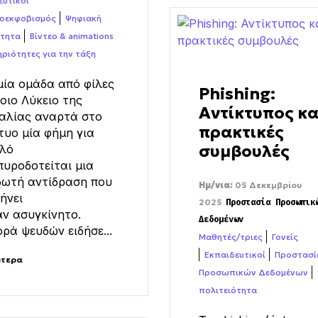
ευτικοί
οεκφοβισμός
Ψηφιακή
ότητα
Βίντεο & animations
ριότητες για την τάξη
ία ομάδα από φίλες
Phishing:
οιο Λύκειο της
Αντίκτυπος κα
αλίας αναρτά στο
πρακτικές
τυο μία φήμη για
συμβουλές
ηλό
πυροδοτείται μια
δωτή αντίδραση που
Ημ/νια:
05 Δεκεμβρίου
ήνει
2025
Προστασία Προσωπικ
ν ασυγκίνητο.
Δεδομένων
ρά ψευδών ειδήσε...
Μαθητές/τριες
Γονείς
Εκπαιδευτικοί
Προστασί
ότερα
Προσωπικών Δεδομένων
πολιτειότητα