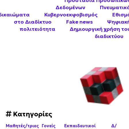
Προστασία Προσωπικώ
Δεδομένων
Πνευματικ
δικαιώματα
Κυβερνοεκφοβισμός
Εθισμ
στο Διαδίκτυο
Fake news
Ψηφιακ
πολιτειότητα
Δημιουργική χρήση το
διαδικτύου
Κατηγορίες
Μαθητές/τριες
Γονείς
Εκπαιδευτικοί
Δ/