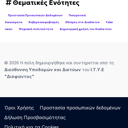
Θεματικές Ενότητες
Προστασία Προσωπικών Δεδομένων
Πνευματικά
δικαιώματα
Κυβερνοεκφοβισμός
Εθισμός στο Διαδίκτυο
Fake
news
Ψηφιακή πολιτειότητα
Δημιουργική χρήση του διαδικτύου
© 2026 Η πύλη δημιουργήθηκε και συντηρείται από τη
Διεύθυνση Υποδομών και Δικτύων
του
Ι.Τ.Υ.E
"Διόφαντος"
Όροι Χρήσης
Προστασία προσωπικών δεδομένων
Δήλωση Προσβασιμότητας
Πολιτική για τα Cookies