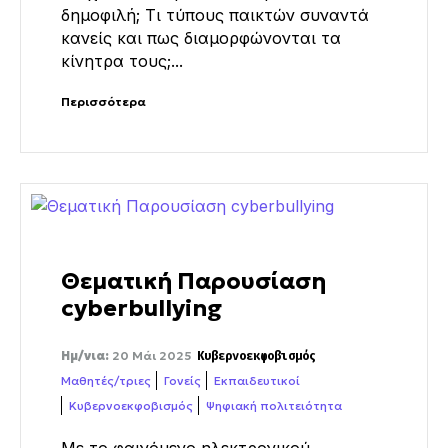
δημοφιλή; Τι τύπους παικτών συναντά
κανείς και πως διαμορφώνονται τα
κίνητρα τους;...
Περισσότερα
Θεματική Παρουσίαση
cyberbullying
Ημ/νια:
20 Μάι 2025
Κυβερνοεκφοβισμός
Μαθητές/τριες
Γονείς
Εκπαιδευτικοί
Κυβερνοεκφοβισμός
Ψηφιακή πολιτειότητα
Με το φαινόμενο ηλεκτρονικού